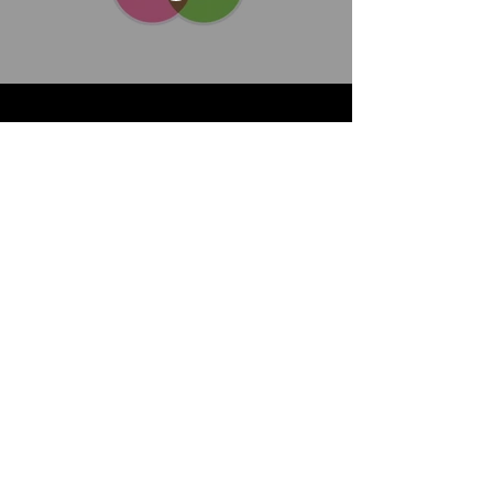
Credentials
Reach out
Tel.
+44 78283 23483
info@wordsintranslation.co